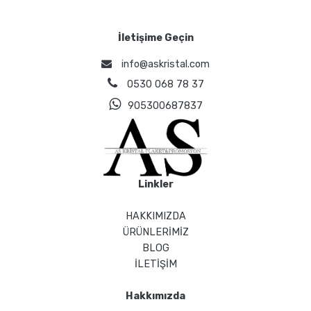
İletişime Geçin
info@askristal.com
0530 068 78 37
905300687837
Linkler
HAKKIMIZDA
ÜRÜNLERİMİZ
BLOG
İLETİŞİM
Hakkımızda