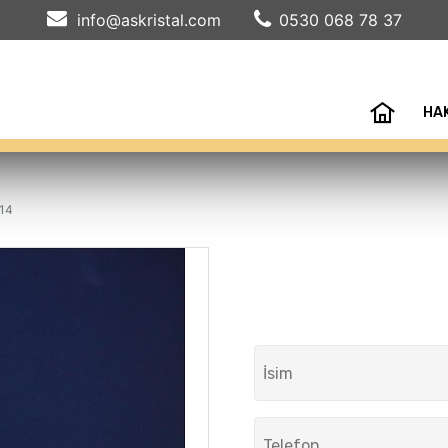
info@askristal.com
0530 068 78 37
HA
14